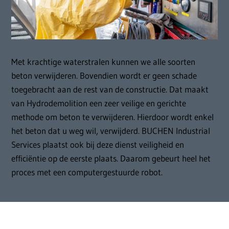
Met krachtige waterstralen kunnen we alle soorten
beton verwijderen. Bovendien wordt er geen schade
toegebracht aan de rest van de constructie. Dat maakt
van Hydrodemolition een zeer veilige en gerichte
methode om beton te verwijderen. Hierdoor wordt enkel
het beton dat u weg wil, verwijderd. BUCHEN Industrial
Services plaatst ook bij deze dienst veiligheid en
efficiëntie op de eerste plaats. Daarom gebeurt heel het
proces met een computergestuurde robot.