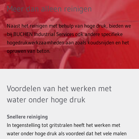
Meer dan alleen reinigen
Naast het reinigen met behulp van hoge druk, bieden we
bij BUCHEN Industrial Services ook andere specifieke
hogedrukwerkzaamheden aan zoals koudsnijden en het
opruwen van beton.
Voordelen van het werken met
water onder hoge druk
Snellere reiniging
In tegenstelling tot gritstralen heeft het werken met
water onder hoge druk als voordeel dat het vele malen