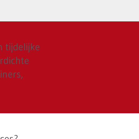
tijdelijke
erdichte
iners,
ces?