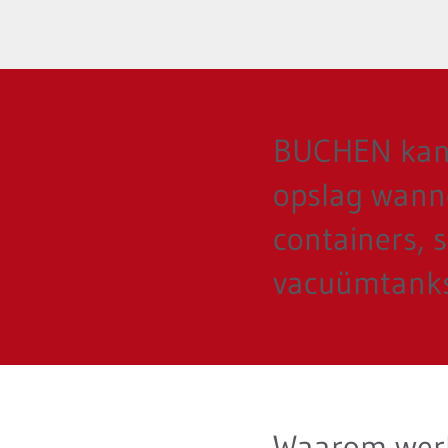
BUCHEN kan v
opslag wannee
containers, 
vacuümtanks
Waarom werk