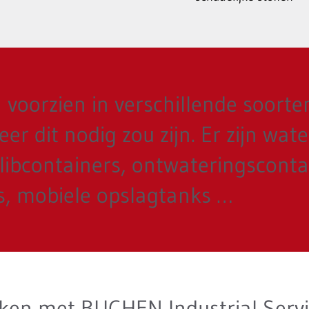
oorzien in verschillende soorten 
r dit nodig zou zijn. Er zijn wat
slibcontainers, ontwateringsconta
, mobiele opslagtanks …
en met BUCHEN Industrial Servi