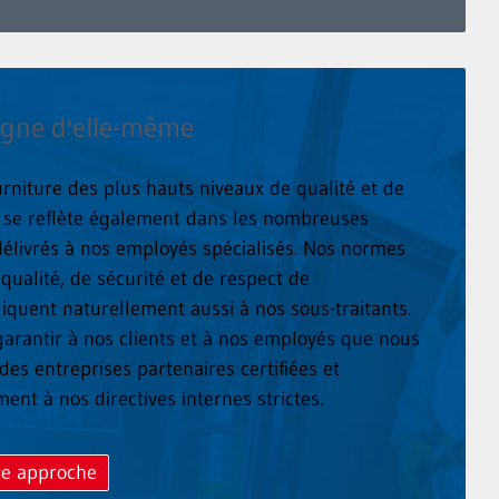
igne d'elle-même
rniture des plus hauts niveaux de qualité et de
té se reflète également dans les nombreuses
s délivrés à nos employés spécialisés. Nos normes
 qualité, de sécurité et de respect de
iquent naturellement aussi à nos sous-traitants.
arantir à nos clients et à nos employés que nous
des entreprises partenaires certifiées et
nt à nos directives internes strictes.
tre approche