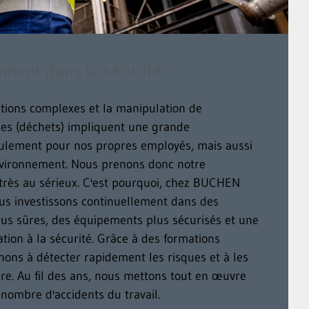
mment dans la sécurité
ations complexes et la manipulation de
es (déchets) impliquent une grande
eulement pour nos propres employés, mais aussi
'environnement. Nous prenons donc notre
 très au sérieux. C'est pourquoi, chez BUCHEN
ous investissons continuellement dans des
lus sûres, des équipements plus sécurisés et une
ation à la sécurité. Grâce à des formations
nons à détecter rapidement les risques et à les
ire. Au fil des ans, nous mettons tout en œuvre
 nombre d'accidents du travail.