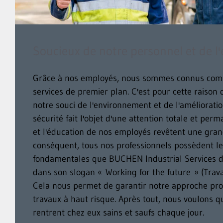
Soucieux de notre personnel et de 
Grâce à nos employés, nous sommes connus comm
services de premier plan. C'est pour cette raison
notre souci de l'environnement et de l'amélioratio
sécurité fait l'objet d'une attention totale et per
et l'éducation de nos employés revêtent une gra
conséquent, tous nos professionnels possèdent le
fondamentales que BUCHEN Industrial Services 
dans son slogan « Working for the future » (Travail
Cela nous permet de garantir notre approche pro
travaux à haut risque. Après tout, nous voulons 
rentrent chez eux sains et saufs chaque jour.