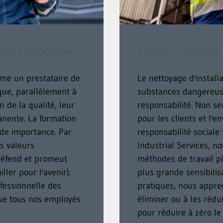
l'environnement
Investir consta
e un prestataire de
Le nettoyage d'install
 que, parallèlement à
substances dangereus
n de la qualité, leur
responsabilité. Non s
manente. La formation
pour les clients et l
nde importance. Par
responsabilité sociale
s valeurs
Industrial Services, n
défend et promeut
méthodes de travail p
ler pour l'avenir).
plus grande sensibilis
fessionnelle des
pratiques, nous appre
que tous nos employés
éliminer ou à les rédu
pour réduire à zéro le