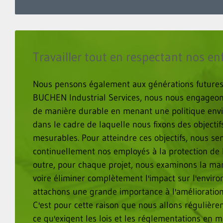
Travailler tout en respectant nos en
Nous pensons également aux générations futures.
BUCHEN Industrial Services, nous nous engageon
de manière durable en menant une politique env
dans le cadre de laquelle nous fixons des objectif
mesurables. Pour atteindre ces objectifs, nous sen
continuellement nos employés à la protection de 
outre, pour chaque projet, nous examinons la ma
voire éliminer complètement l'impact sur l'envir
attachons une grande importance à l'amélioration
C'est pour cette raison que nous allons régulièr
ce qu'exigent les lois et les réglementations en ma