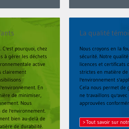
fants
La qualité témo
 C'est pourquoi, chez
Nous croyons en la fou
s à gérer les déchets
sécurité. Notre quali
ironnementale active
licences et certificat
s clairement
strictes en matière de
sibilisons
l'environnement s'appl
l'environnement. En
Cela nous permet de g
nière de minimiser,
ne travaillons qu'avec 
onnement. Nous
approuvées conforméme
 de l'environnement.
ement bien au-delà de
Tout savoir sur no
tière de durabilité.